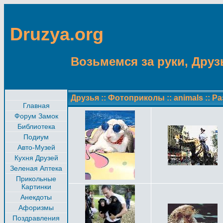
Druzya.org
Возьмемся за руки, Друзь
Друзья
::
Фотоприколы
::
animals
::
Ра
Главная
Форум Замок
Библиотека
Подиум
Авто-Музей
Кухня Друзей
Зеленая Аптека
Прикольные
Картинки
Анекдоты
Афоризмы
Поздравления