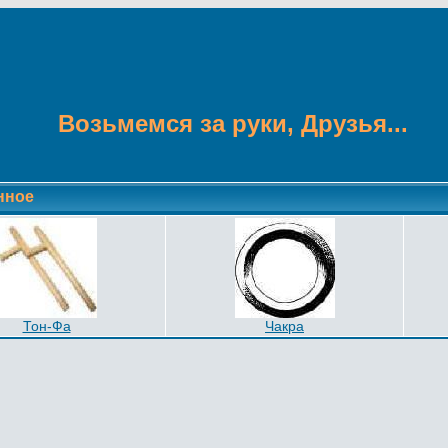
Возьмемся за руки, Друзья...
нное
Тон-Фа
Чакра