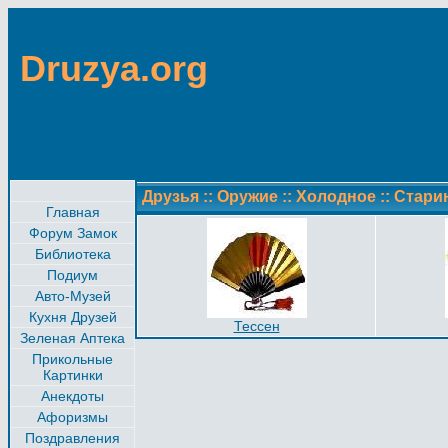
Druzya.org
Друзья
::
Оружие
::
Холодное
::
Стари
Главная
Форум Замок
Библиотека
Подиум
Авто-Музей
Кухня Друзей
Тессен
Зеленая Аптека
Прикольные
Картинки
Анекдоты
Афоризмы
Поздравления