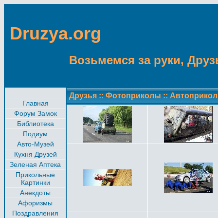
Druzya.org
Возьмемся за руки, Друзь
Друзья
::
Фотоприколы
::
Автоприко
Главная
Форум Замок
Библиотека
Подиум
Авто-Музей
Кухня Друзей
Зеленая Аптека
Прикольные
Картинки
Анекдоты
Афоризмы
Поздравления