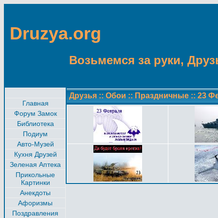
Druzya.org
Возьмемся за руки, Друзь
Друзья
::
Обои
::
Праздничные
::
23 Ф
Главная
Форум Замок
Библиотека
Подиум
Авто-Музей
Кухня Друзей
Зеленая Аптека
Прикольные
Картинки
Анекдоты
Афоризмы
Поздравления