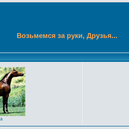
Возьмемся за руки, Друзья...
на