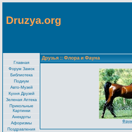
Druzya.org
Друзья
::
Флора и Фауна
Главная
Форум Замок
Библиотека
Подиум
Авто-Музей
Кухня Друзей
Зеленая Аптека
Прикольные
Картинки
Анекдоты
Фау
Афоризмы
Поздравления