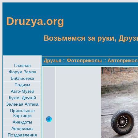
Druzya.org
Возьмемся за руки, Друзь
Друзья
::
Фотоприколы
::
Автоприко
Главная
Форум Замок
Библиотека
Подиум
Авто-Музей
Кухня Друзей
Зеленая Аптека
Прикольные
Картинки
Анекдоты
Афоризмы
Поздравления