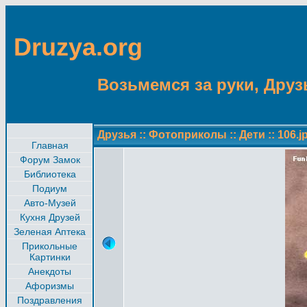
Druzya.org
Возьмемся за руки, Друзь
Друзья
::
Фотоприколы
::
Дети
::
106.j
Главная
Форум Замок
Библиотека
Подиум
Авто-Музей
Кухня Друзей
Зеленая Аптека
Прикольные
Картинки
Анекдоты
Афоризмы
Поздравления