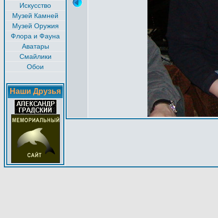
Искусство
Музей Камней
Музей Оружия
Флора и Фауна
Аватары
Смайлики
Обои
Наши Друзья