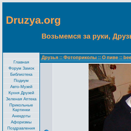
Druzya.org
Возьмемся за руки, Друзь
Друзья
::
Фотоприколы
::
О пиве
::
bee
Главная
Форум Замок
Библиотека
Подиум
Авто-Музей
Кухня Друзей
Зеленая Аптека
Прикольные
Картинки
Анекдоты
Афоризмы
Поздравления