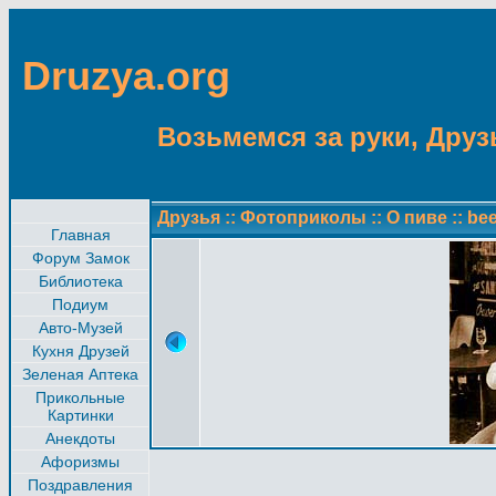
Druzya.org
Возьмемся за руки, Друзь
Друзья
::
Фотоприколы
::
О пиве
::
bee
Главная
Форум Замок
Библиотека
Подиум
Авто-Музей
Кухня Друзей
Зеленая Аптека
Прикольные
Картинки
Анекдоты
Афоризмы
Поздравления