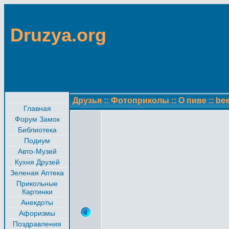
Druzya.org
Друзья
::
Фотоприколы
::
О пиве
::
bee
Главная
Форум Замок
Библиотека
Подиум
Авто-Музей
Кухня Друзей
Зеленая Аптека
Прикольные
Картинки
Анекдоты
Афоризмы
Поздравления