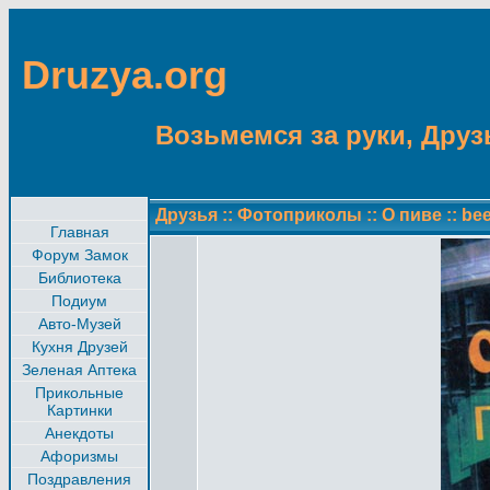
Druzya.org
Возьмемся за руки, Друзь
Друзья
::
Фотоприколы
::
О пиве
::
bee
Главная
Форум Замок
Библиотека
Подиум
Авто-Музей
Кухня Друзей
Зеленая Аптека
Прикольные
Картинки
Анекдоты
Афоризмы
Поздравления