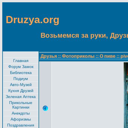
Druzya.org
Возьмемся за руки, Друзь
Друзья
::
Фотоприколы
::
О пиве
::
piv
Главная
Форум Замок
Библиотека
Подиум
Авто-Музей
Кухня Друзей
Зеленая Аптека
Прикольные
Картинки
Анекдоты
Афоризмы
Поздравления