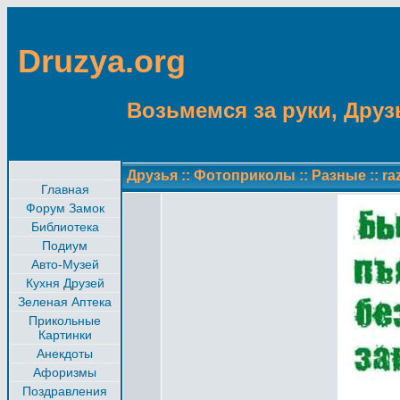
Druzya.org
Возьмемся за руки, Друзь
Друзья
::
Фотоприколы
::
Разные
::
ra
Главная
Форум Замок
Библиотека
Подиум
Авто-Музей
Кухня Друзей
Зеленая Аптека
Прикольные
Картинки
Анекдоты
Афоризмы
Поздравления