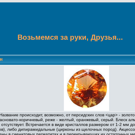
Возьмемся за руки, Друзья...
н
азвание происходит, возможно, от персидских слов <цар> - золото 
расновато-коричневый, реже - желтый, оранжевый, серый. Блеск ал
ть отсутствует. Встречается в виде кристаллов размером от 1-2 мм
ов), либо дипирамидальные (цирконы из щелочных пород). Акцесс
ены в сиенитовых пегматитах и в перекрывающих их остаточных м