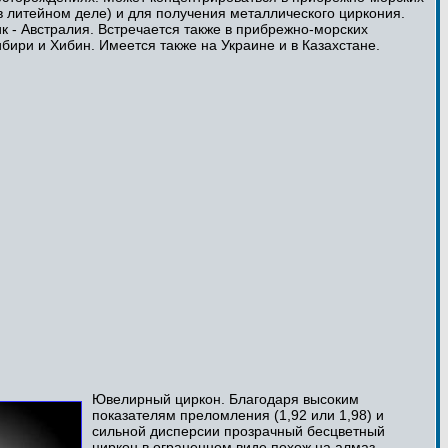
в литейном деле) и для получения металлического циркония.
к - Австралия. Встречается также в прибрежно-морских
ири и Хибин. Имеется также на Украине и в Казахстане.
Ювелирный циркон. Благодаря высоким
показателям преломления (1,92 или 1,98) и
сильной дисперсии прозрачный бесцветный
циркон в ограненном виде похож на алмаз.