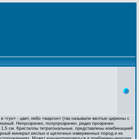
и <гун> - цвет, либо <жаргон> (так называли желтые цирконы с
мазный. Непрозрачен, полупрозрачен, редко прозрачен.
 до 1,5 см. Кристаллы тетрагональные, представлены комбинацией
орный минерал кислых и щелочных изверженных пород и их
есторождениях. Может концентрироваться в прибрежно-морских