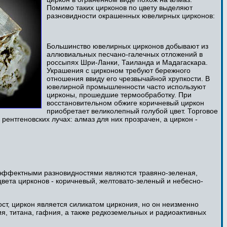
Помимо таких цирконов по цвету выделяют
разновидности окрашенных ювелирных цирконов:
Большинство ювелирных цирконов добывают из
аллювиальных песчано-галечных отложений в
россыпях Шри-Ланки, Таиланда и Мадагаскара.
Украшения с цирконом требуют бережного
отношения ввиду его чрезвычайной хрупкости. В
ювелирной промышленности часто используют
цирконы, прошедшие термообработку. При
восстановительном обжиге коричневый циркон
приобретает великолепный голубой цвет. Торговое
рентгеновских лучах: алмаз для них прозрачен, а циркон -
 эффектными разновидностями являются травяно-зеленая,
цвета цирконов - коричневый, желтовато-зеленый и небесно-
ст, циркон является силикатом циркония, но он неизменно
ия, титана, гафния, а также редкоземельных и радиоактивных