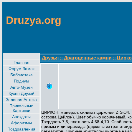
Druzya.org
Друзья
::
Драгоценные камни
::
Цирко
Главная
Форум Замок
Библиотека
Подиум
Авто-Музей
Кухня Друзей
Зеленая Аптека
Прикольные
Картинки
ЦИРКОН, минерал, силикат циркония ZrSiO4. Н
Анекдоты
острова Цейлон). Цвет обычно коричневый, к
Твердость 7,5, плотность 4,68-4,70. Спайнос
Афоризмы
призмы и дипирамиды (цирконы из гранитоид
Поздравления
пегматитов. Крупные кристаллы циркона найд