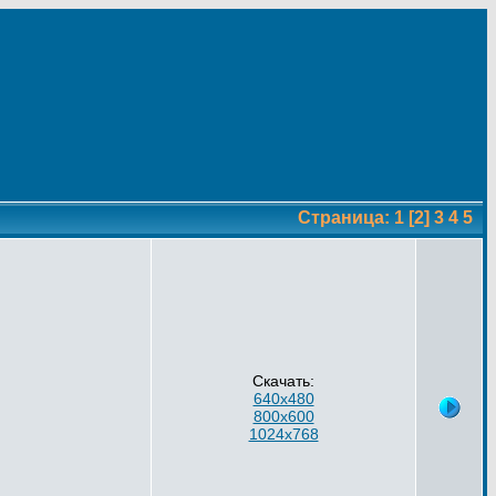
Страница:
1
[2]
3
4
5
Скачать:
640x480
800x600
1024x768