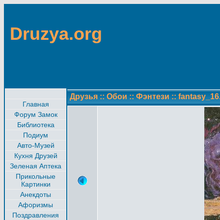
Druzya.org
Друзья
::
Обои
::
Фэнтези
::
fantasy_16
Главная
Форум Замок
Библиотека
Подиум
Авто-Музей
Кухня Друзей
Зеленая Аптека
Прикольные
Картинки
Анекдоты
Афоризмы
Поздравления