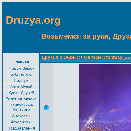
Druzya.org
Возьмемся за руки, Друзь
Друзья
::
Обои
::
Фэнтези
::
fantasy_23
Главная
Форум Замок
Библиотека
Подиум
Авто-Музей
Кухня Друзей
Зеленая Аптека
Прикольные
Картинки
Анекдоты
Афоризмы
Поздравления