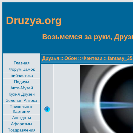
Druzya.org
Возьмемся за руки, Друзь
Друзья
::
Обои
::
Фэнтези
::
fantasy_35
Главная
Форум Замок
Библиотека
Подиум
Авто-Музей
Кухня Друзей
Зеленая Аптека
Прикольные
Картинки
Анекдоты
Афоризмы
Поздравления