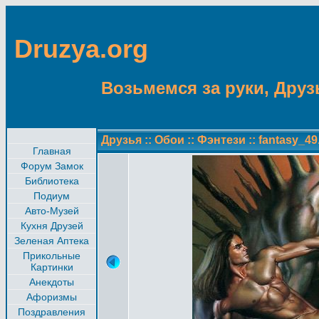
Druzya.org
Возьмемся за руки, Друзь
Друзья
::
Обои
::
Фэнтези
::
fantasy_49
Главная
Форум Замок
Библиотека
Подиум
Авто-Музей
Кухня Друзей
Зеленая Аптека
Прикольные
Картинки
Анекдоты
Афоризмы
Поздравления