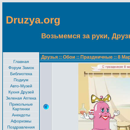
Druzya.org
Возьмемся за руки, Друзь
Друзья
::
Обои
::
Праздничные
::
8 Ма
Главная
Форум Замок
Библиотека
Подиум
Авто-Музей
Кухня Друзей
Зеленая Аптека
Прикольные
Картинки
Анекдоты
Афоризмы
Поздравления