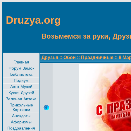
Druzya.org
Возьмемся за руки, Друзь
Друзья
::
Обои
::
Праздничные
::
8 Ма
Главная
Форум Замок
Библиотека
Подиум
Авто-Музей
Кухня Друзей
Зеленая Аптека
Прикольные
Картинки
Анекдоты
Афоризмы
Поздравления