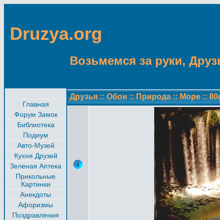
Druzya.org
Возьмемся за руки, Друзь
Друзья
::
Обои
::
Природа
::
Море
::
80
Главная
Форум Замок
Библиотека
Подиум
Авто-Музей
Кухня Друзей
Зеленая Аптека
Прикольные
Картинки
Анекдоты
Афоризмы
Поздравления