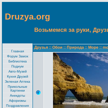
Druzya.org
Возьмемся за руки, Друзь
Друзья
::
Обои
::
Природа
::
Море
::
mo
Главная
Форум Замок
Библиотека
Подиум
Авто-Музей
Кухня Друзей
Зеленая Аптека
Прикольные
Картинки
Анекдоты
Афоризмы
Поздравления