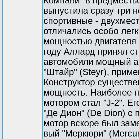
Компани" в предместье
выпустила сразу три н
спортивные - двухмест
отличались особо лег
мощностью двигателя 
году Аллард принял с
автомобили мощный а
"Штайр" (Steyr), прим
Конструктор существе
мощность. Наиболее 
мотором стал "J-2". Е
"Де Дион" (De Dion) с
мотор вскоре был зам
вый "Меркюри" (Mercury