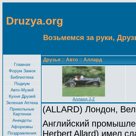
Druzya.org
Возьмемся за руки, Друзь
Друзья
::
Авто
::
Аллард
Главная
Форум Замок
Библиотека
Подиум
Авто-Музей
Кухня Друзей
Аллард J-2
Зеленая Аптека
(ALLARD) Лондон, Вел
Прикольные
Картинки
Анекдоты
Английский промышлен
Афоризмы
Herbert Allard) имел 
Поздравления