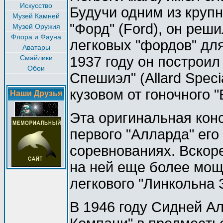
Искусство
Будучи одним из круп
Музей Камней
"Форд" (Ford), он реш
Музей Оружия
Флора и Фауна
легковых "фордов" дл
Аватары
Смайлики
1937 году он построи
Обои
Спешиэл" (Allard Speci
кузовом от гоночного "Б
Наши Друзья
Эта оригинальная кон
первого "Алларда" его
соревнованиях. Вскор
на ней еще более мощ
легкового "Линкольна З
В 1946 году Сидней А