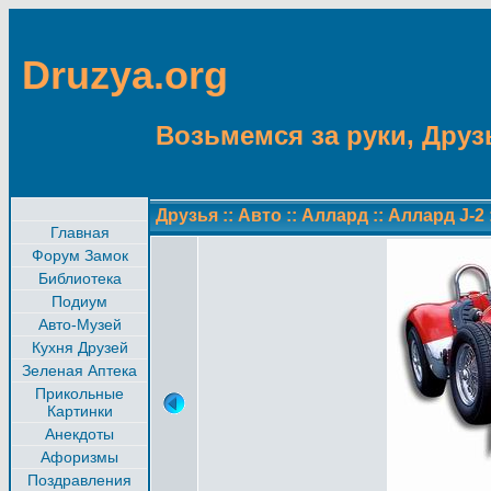
Druzya.org
Возьмемся за руки, Друзь
Друзья
::
Авто
::
Аллард
::
Аллард J-2
Главная
Форум Замок
Библиотека
Подиум
Авто-Музей
Кухня Друзей
Зеленая Аптека
Прикольные
Картинки
Анекдоты
Афоризмы
Поздравления