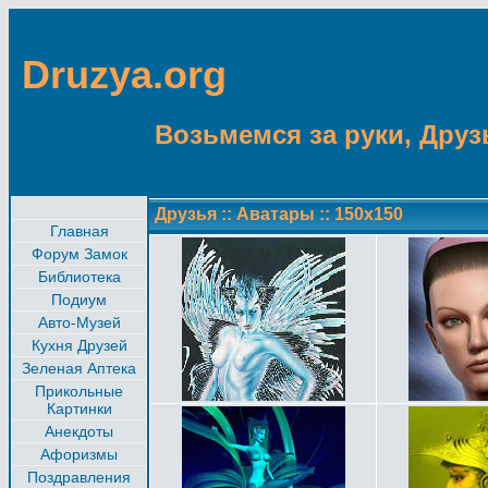
Druzya.org
Возьмемся за руки, Друзь
Друзья
::
Аватары
::
150x150
Главная
Форум Замок
Библиотека
Подиум
Авто-Музей
Кухня Друзей
Зеленая Аптека
Прикольные
Картинки
Анекдоты
Афоризмы
Поздравления