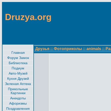
Druzya.org
Друзья
::
Фотоприколы
::
animals
::
Ра
Главная
Форум Замок
Библиотека
Подиум
Авто-Музей
Кухня Друзей
Зеленая Аптека
Прикольные
Картинки
Анекдоты
Афоризмы
Поздравления