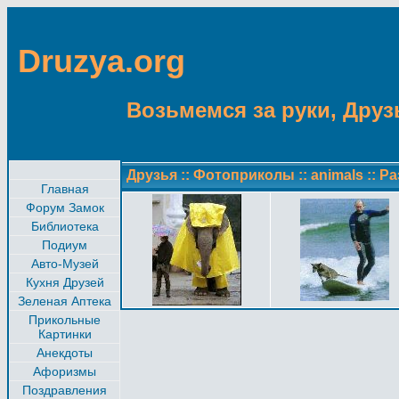
Druzya.org
Возьмемся за руки, Друзь
Друзья
::
Фотоприколы
::
animals
::
Ра
Главная
Форум Замок
Библиотека
Подиум
Авто-Музей
Кухня Друзей
Зеленая Аптека
Прикольные
Картинки
Анекдоты
Афоризмы
Поздравления