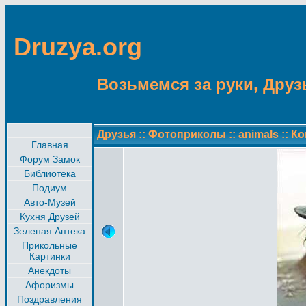
Druzya.org
Возьмемся за руки, Друзь
Друзья
::
Фотоприколы
::
animals
::
Ко
Главная
Форум Замок
Библиотека
Подиум
Авто-Музей
Кухня Друзей
Зеленая Аптека
Прикольные
Картинки
Анекдоты
Афоризмы
Поздравления