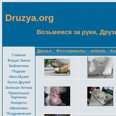
Druzya.org
Возьмемся за руки, Друзь
Друзья
::
Фотоприколы
::
animals
::
Ко
Главная
Форум Замок
Библиотека
Подиум
Авто-Музей
Кухня Друзей
Зеленая Аптека
Прикольные
Картинки
Анекдоты
Афоризмы
Поздравления