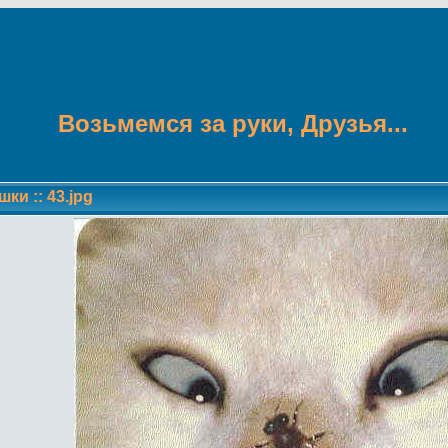
Возьмемся за руки, Друзья...
шки
::
43.jpg