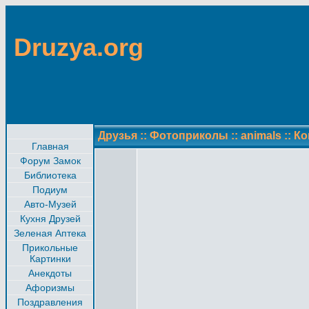
Druzya.org
Друзья
::
Фотоприколы
::
animals
::
Ко
Главная
Форум Замок
Библиотека
Подиум
Авто-Музей
Кухня Друзей
Зеленая Аптека
Прикольные
Картинки
Анекдоты
Афоризмы
Поздравления