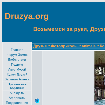
Druzya.org
Возьмемся за руки, Друзь
Друзья
::
Фотоприколы
::
animals
::
Ко
Главная
Форум Замок
Библиотека
Подиум
Авто-Музей
Кухня Друзей
Зеленая Аптека
Прикольные
Картинки
Анекдоты
Афоризмы
Поздравления