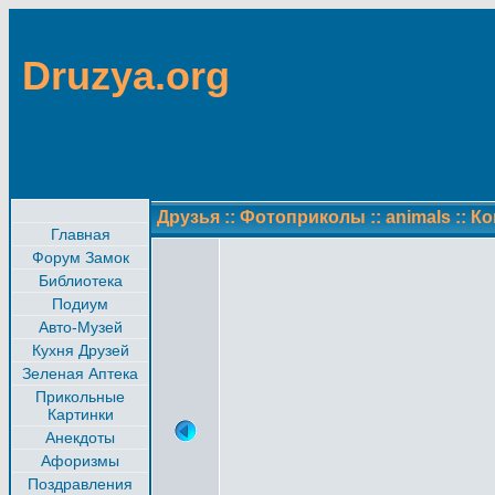
Druzya.org
Друзья
::
Фотоприколы
::
animals
::
Ко
Главная
Форум Замок
Библиотека
Подиум
Авто-Музей
Кухня Друзей
Зеленая Аптека
Прикольные
Картинки
Анекдоты
Афоризмы
Поздравления