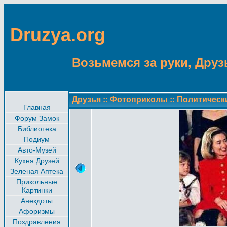
Druzya.org
Возьмемся за руки, Друзь
Друзья
::
Фотоприколы
::
Политическ
Главная
Форум Замок
Библиотека
Подиум
Авто-Музей
Кухня Друзей
Зеленая Аптека
Прикольные
Картинки
Анекдоты
Афоризмы
Поздравления