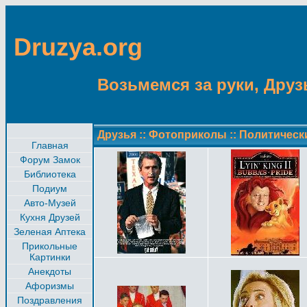
Druzya.org
Возьмемся за руки, Друзь
Друзья
::
Фотоприколы
::
Политическ
Главная
Форум Замок
Библиотека
Подиум
Авто-Музей
Кухня Друзей
Зеленая Аптека
Прикольные
Картинки
Анекдоты
Афоризмы
Поздравления