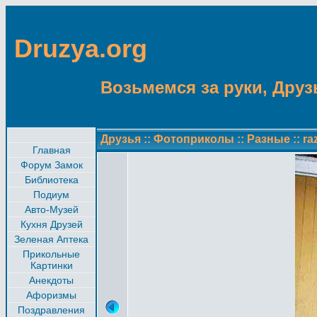
Druzya.org
Возьмемся за руки, Друзь
Друзья
::
Фотоприколы
::
Разные
::
ra
Главная
Форум Замок
Библиотека
Подиум
Авто-Музей
Кухня Друзей
Зеленая Аптека
Прикольные
Картинки
Анекдоты
Афоризмы
Поздравления