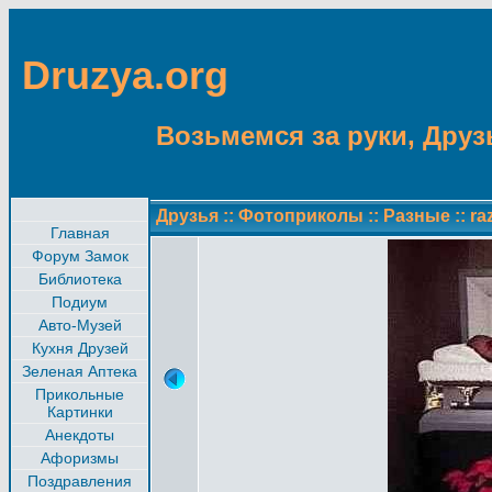
Druzya.org
Возьмемся за руки, Друзь
Друзья
::
Фотоприколы
::
Разные
::
ra
Главная
Форум Замок
Библиотека
Подиум
Авто-Музей
Кухня Друзей
Зеленая Аптека
Прикольные
Картинки
Анекдоты
Афоризмы
Поздравления