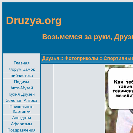
Druzya.org
Возьмемся за руки, Друзь
Друзья
::
Фотоприколы
::
Спортивны
Главная
Форум Замок
Библиотека
Подиум
Авто-Музей
Кухня Друзей
Зеленая Аптека
Прикольные
Картинки
Анекдоты
Афоризмы
Поздравления