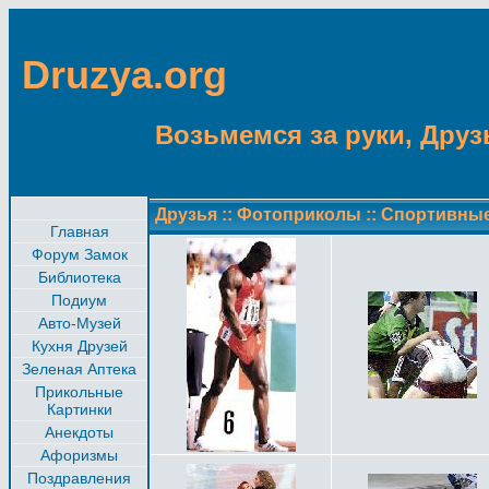
Druzya.org
Возьмемся за руки, Друзь
Друзья
::
Фотоприколы
::
Спортивны
Главная
Форум Замок
Библиотека
Подиум
Авто-Музей
Кухня Друзей
Зеленая Аптека
Прикольные
Картинки
Анекдоты
Афоризмы
Поздравления