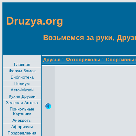
Druzya.org
Возьмемся за руки, Друзь
Друзья
::
Фотоприколы
::
Спортивны
Главная
Форум Замок
Библиотека
Подиум
Авто-Музей
Кухня Друзей
Зеленая Аптека
Прикольные
Картинки
Анекдоты
Афоризмы
Поздравления