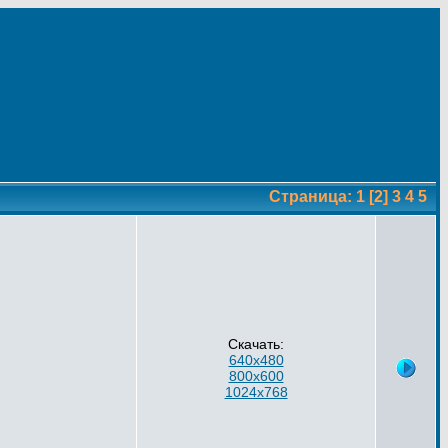
Страница:
1
[2]
3
4
5
Скачать:
640x480
800x600
1024x768