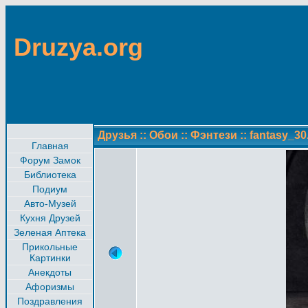
Druzya.org
Друзья
::
Обои
::
Фэнтези
::
fantasy_30
Главная
Форум Замок
Библиотека
Подиум
Авто-Музей
Кухня Друзей
Зеленая Аптека
Прикольные
Картинки
Анекдоты
Афоризмы
Поздравления