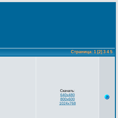
Страница:
1
[2]
3
4
5
Скачать:
640x480
800x600
1024x768