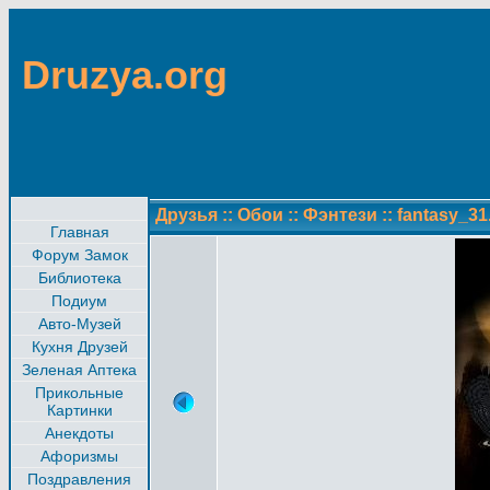
Druzya.org
Друзья
::
Обои
::
Фэнтези
::
fantasy_31
Главная
Форум Замок
Библиотека
Подиум
Авто-Музей
Кухня Друзей
Зеленая Аптека
Прикольные
Картинки
Анекдоты
Афоризмы
Поздравления