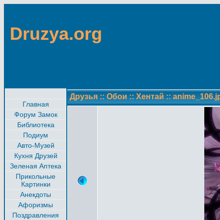
Druzya.org
Друзья
::
Обои
::
Хентай
::
anime_106.j
Главная
Форум Замок
Библиотека
Подиум
Авто-Музей
Кухня Друзей
Зеленая Аптека
Прикольные
Картинки
Анекдоты
Афоризмы
Поздравления