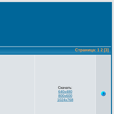
Страница:
1
2
[3]
Скачать:
640x480
800x600
1024x768