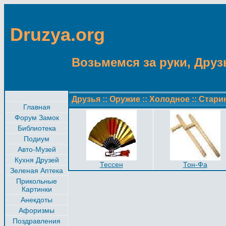
Druzya.org
Возьмемся за руки, Друзь
Друзья
::
Оружие
::
Холодное
::
Стари
Главная
Форум Замок
Библиотека
Подиум
Авто-Музей
Кухня Друзей
Тессен
Тон-Фа
Зеленая Аптека
Прикольные
Картинки
Анекдоты
Афоризмы
Поздравления